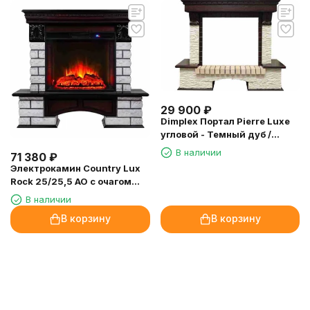
29 900
₽
Dimplex Портал Pierre Luxe
угловой - Темный дуб /
Сланец мелкий
В наличии
71 380
₽
Электрокамин Country Lux
Rock 25/25,5 AO с очагом
Sparta 25,5
В наличии
В корзину
В корзину